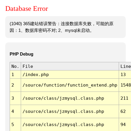
Database Error
(1040) 365建站错误警告：连接数据库失败，可能的原
因：1、数据库密码不对; 2、mysql未启动。
PHP Debug
No.
File
Line
1
/index.php
13
2
/source/function/function_extend.php
1548
3
/source/class/jzmysql.class.php
211
4
/source/class/jzmysql.class.php
62
5
/source/class/jzmysql.class.php
94