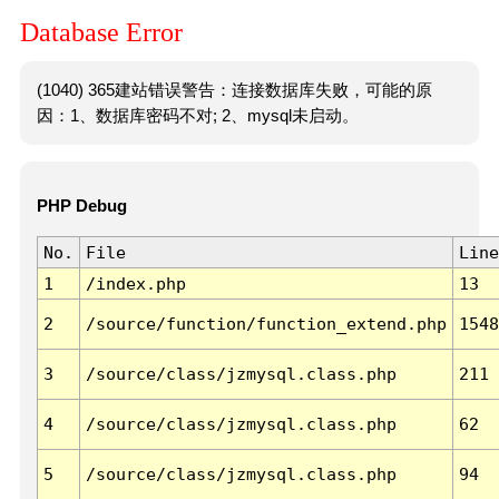
Database Error
(1040) 365建站错误警告：连接数据库失败，可能的原
因：1、数据库密码不对; 2、mysql未启动。
PHP Debug
No.
File
Line
1
/index.php
13
2
/source/function/function_extend.php
1548
3
/source/class/jzmysql.class.php
211
4
/source/class/jzmysql.class.php
62
5
/source/class/jzmysql.class.php
94