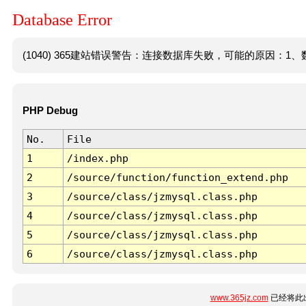
Database Error
(1040) 365建站错误警告：连接数据库失败，可能的原因：1、数
PHP Debug
No.
File
1
/index.php
2
/source/function/function_extend.php
3
/source/class/jzmysql.class.php
4
/source/class/jzmysql.class.php
5
/source/class/jzmysql.class.php
6
/source/class/jzmysql.class.php
www.365jz.com
已经将此