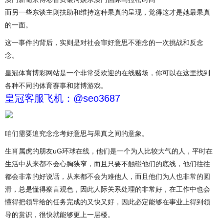
而另一些东谈主则扶助和维持这种果真的呈现，觉得这才是她最果真
的一面。
这一事件的背后，实则是对社会审好意思不雅念的一次挑战和反念
念。
皇冠体育博彩网站是一个非常受欢迎的在线赌场，你可以在这里找到
各种不同的体育赛事和赌博游戏。
皇冠客服飞机：@seo3687
咱们需要追究念念考好意思与果真之间的意象。
生肖属虎的朋友uG环球在线，他们是一个为人比较大气的人，平时在
生活中从来都不会心胸狭窄，而且只要不触碰他们的底线，他们往往
都会非常的好说话，从来都不会为难他人，而且他们为人也非常的圆
滑，总是懂得察言观色，因此人际关系处理的非常好，在工作中也会
懂得把领导给的任务完成的又快又好，因此必定能够在事业上得到领
导的赏识，很快就能够更上一层楼。