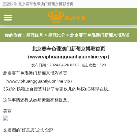
皇冠账号-北京赛车色碟澳门新葡京博彩首页
（www.viphuangguantiyuonline.vip）
你的位置：
皇冠账号
>
皇冠比分
> 北京赛车色碟澳门新葡京博彩首
北京赛车色碟澳门新葡京博彩首页
页（www.viphuangguantiyuonline.vip）
（www.viphuangguantiyuonline.vip）
发布日期：2024-04-26 02:02 点击次数：123
北京赛车色碟澳门新葡京博彩首页
（www.viphuangguantiyuonline.vip）
35岁的杨颖上台授奖引起了专家伙儿的热议uG环球在线。
这件事情还得从她那素颜亮相提及。
美丽
文娱圈的“好意思”之念念辨