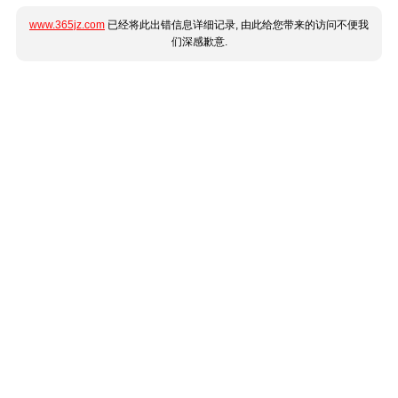
www.365jz.com
已经将此出错信息详细记录, 由此给您带来的访问不便我
们深感歉意.