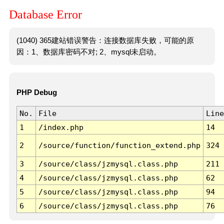
Database Error
(1040) 365建站错误警告：连接数据库失败，可能的原
因：1、数据库密码不对; 2、mysql未启动。
PHP Debug
No.
File
Line
1
/index.php
14
2
/source/function/function_extend.php
324
3
/source/class/jzmysql.class.php
211
4
/source/class/jzmysql.class.php
62
5
/source/class/jzmysql.class.php
94
6
/source/class/jzmysql.class.php
76