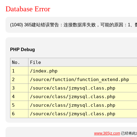
Database Error
(1040) 365建站错误警告：连接数据库失败，可能的原因：1、数
PHP Debug
No.
File
1
/index.php
2
/source/function/function_extend.php
3
/source/class/jzmysql.class.php
4
/source/class/jzmysql.class.php
5
/source/class/jzmysql.class.php
6
/source/class/jzmysql.class.php
www.365jz.com
已经将此