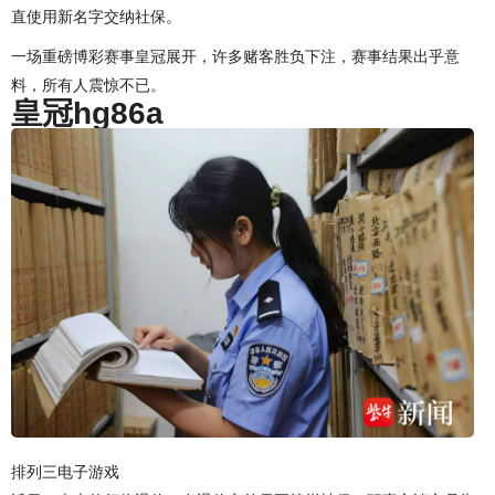
直使用新名字交纳社保。
一场重磅博彩赛事皇冠展开，许多赌客胜负下注，赛事结果出乎意
料，所有人震惊不已。
皇冠hg86a
排列三电子游戏