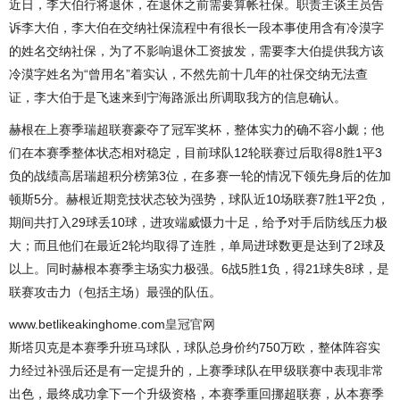
近日，李大伯行将退休，在退休之前需要算帐社保。职责主谈主员告
诉李大伯，李大伯在交纳社保流程中有很长一段本事使用含有冷漠字
的姓名交纳社保，为了不影响退休工资披发，需要李大伯提供我方该
冷漠字姓名为“曾用名”着实认，不然先前十几年的社保交纳无法查
证，李大伯于是飞速来到宁海路派出所调取我方的信息确认。
赫根在上赛季瑞超联赛豪夺了冠军奖杯，整体实力的确不容小觑；他
们在本赛季整体状态相对稳定，目前球队12轮联赛过后取得8胜1平3
负的战绩高居瑞超积分榜第3位，在多赛一轮的情况下领先身后的佐加
顿斯5分。赫根近期竞技状态较为强势，球队近10场联赛7胜1平2负，
期间共打入29球丢10球，进攻端威慑力十足，给予对手后防线压力极
大；而且他们在最近2轮均取得了连胜，单局进球数更是达到了2球及
以上。同时赫根本赛季主场实力极强。6战5胜1负，得21球失8球，是
联赛攻击力（包括主场）最强的队伍。
www.betlikeakinghome.com
皇冠官网
斯塔贝克是本赛季升班马球队，球队总身价约750万欧，整体阵容实
力经过补强后还是有一定提升的，上赛季球队在甲级联赛中表现非常
出色，最终成功拿下一个升级资格，本赛季重回挪超联赛，从本赛季