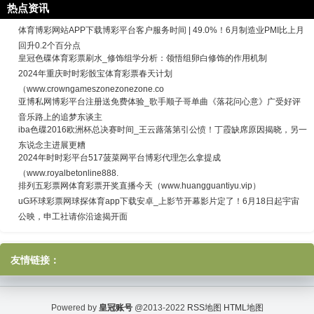
热点资讯
体育博彩网站APP下载博彩平台客户服务时间 | 49.0%！6月制造业PMI比上月
回升0.2个百分点
皇冠色碟体育彩票刷水_修饰组学分析：领悟组卵白修饰的作用机制
2024年重庆时时彩骰宝体育彩票春天计划
（www.crowngameszonezonezone.co
亚博私网博彩平台注册送免费体验_歌手顺子哥单曲《落花问心意》广受好评
音乐路上的追梦东谈主
iba色碟2016欧洲杯总决赛时间_王云蕗落第引公愤！丁霞缺席原因揭晓，另一
东说念主进展更糟
2024年时时彩平台517菠菜网平台博彩代理怎么拿提成
（www.royalbetonline888.
排列五彩票网体育彩票开奖直播今天（www.huangguantiyu.vip）
uG环球彩票网球探体育app下载安卓_上影节开幕影片定了！6月18日起宇宙
公映，申工社请你沿途揭开面
友情链接：
Powered by
皇冠账号
@2013-2022
RSS地图
HTML地图