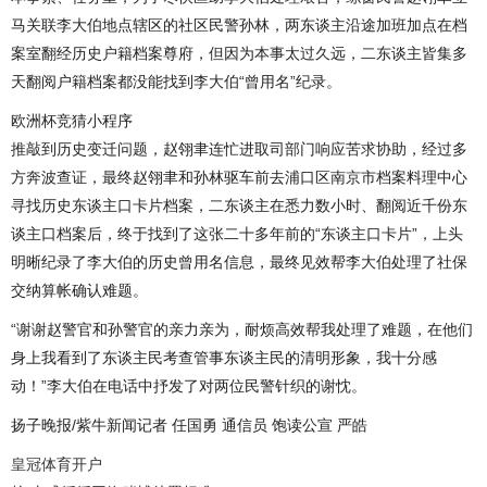
马关联李大伯地点辖区的社区民警孙林，两东谈主沿途加班加点在档
案室翻经历史户籍档案尊府，但因为本事太过久远，二东谈主皆集多
天翻阅户籍档案都没能找到李大伯“曾用名”纪录。
欧洲杯竞猜小程序
推敲到历史变迁问题，赵翎聿连忙进取司部门响应苦求协助，经过多
方奔波查证，最终赵翎聿和孙林驱车前去浦口区南京市档案料理中心
寻找历史东谈主口卡片档案，二东谈主在悉力数小时、翻阅近千份东
谈主口档案后，终于找到了这张二十多年前的“东谈主口卡片”，上头
明晰纪录了李大伯的历史曾用名信息，最终见效帮李大伯处理了社保
交纳算帐确认难题。
“谢谢赵警官和孙警官的亲力亲为，耐烦高效帮我处理了难题，在他们
身上我看到了东谈主民考查管事东谈主民的清明形象，我十分感
动！”李大伯在电话中抒发了对两位民警针织的谢忱。
扬子晚报/紫牛新闻记者 任国勇 通信员 饱读公宣 严皓
皇冠体育开户