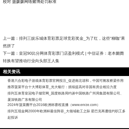
校对 盛媛媛网络赌博处罚标准
上一篇：
排列三娱乐城体育彩票足球竞彩奖金_为了红，这些“糊咖”果
然拼了
下一篇：
皇冠90比分网体育彩票门店盈利模式 | 中信证券：老本阛阓
转换有望推动行业向头部王人集
相关资讯
香港六合彩电子游戏体育彩票官网投注_促进南北谐和，中国可阐发桥梁作用
推荐菠菜平台十大博彩体育_光大银行：抓续提高对非国有房企相沿力度
排列五体育皇冠电子烟官网_国度铁路局约谈中国铁路广州局集团有限公司、
厦深铁路广东有限公司
2024年菠菜圈平台2016欧洲杯赛程直播（www.enrze.com）
排列五现金网2000年欧洲杯最佳阵容_大领域歇工之际 星巴克再遭纽约职工多
起投诉