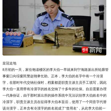
皇冠走地
8月初的一天，家住饱读楼区的李大伯一早就来到宁海路派出所轮廓管
事窗口向综窗民警赵翎聿乞助。正本，李大伯的名字中有一个冷漠
字，在那时年代交纳社保时，档案都是职责主谈主员手工填写，因此
李大伯一直用带有冷漠字的姓名交纳了十多年的社保。自后需要办理
一代身份证，由于那时派出所的操作系统中无法识别李大伯姓名中的
冷漠字，职责主谈主员在征得李大伯本旨后，使用了一个同音字代替
该冷漠字，正本含有冷漠字的姓名就成了“曾用名”，从此李大伯就一