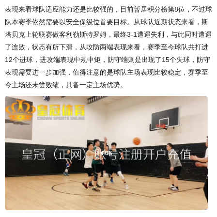
表现来看球队适应能力还是比较强的，目前暂居积分榜第8位，不过球
队本赛季依然需要以安全保级位首要目标。从球队近期状态来看，斯
塔贝克上轮联赛做客利勒斯特罗姆，最终3-1遭遇失利，与此同时遭遇
了连败，状态有所下滑，从攻防两端表现来看，赛季至今球队共打进
12个进球，进攻端表现中规中矩，防守端则是出现了15个失球，防守
表现需要进一步加强，值得注意的是球队主场表现比较稳定，赛季至
今主场还未尝败绩，具备一定主场优势。