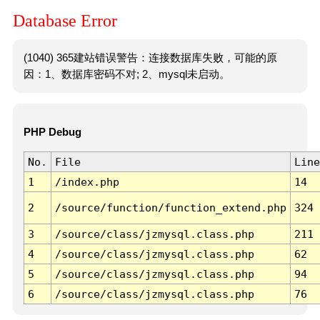
Database Error
(1040) 365建站错误警告：连接数据库失败，可能的原
因：1、数据库密码不对; 2、mysql未启动。
PHP Debug
No.
File
Line
1
/index.php
14
2
/source/function/function_extend.php
324
3
/source/class/jzmysql.class.php
211
4
/source/class/jzmysql.class.php
62
5
/source/class/jzmysql.class.php
94
6
/source/class/jzmysql.class.php
76