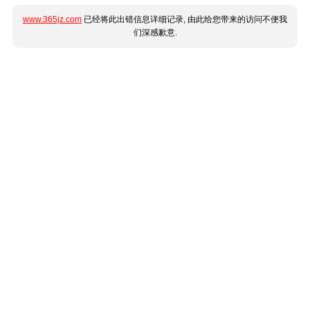
www.365jz.com
已经将此出错信息详细记录, 由此给您带来的访问不便我
们深感歉意.