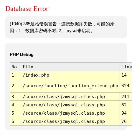
Database Error
(1040) 365建站错误警告：连接数据库失败，可能的原
因：1、数据库密码不对; 2、mysql未启动。
PHP Debug
No.
File
Line
1
/index.php
14
2
/source/function/function_extend.php
324
3
/source/class/jzmysql.class.php
211
4
/source/class/jzmysql.class.php
62
5
/source/class/jzmysql.class.php
94
6
/source/class/jzmysql.class.php
76