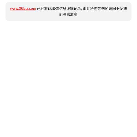
www.365jz.com
已经将此出错信息详细记录, 由此给您带来的访问不便我
们深感歉意.