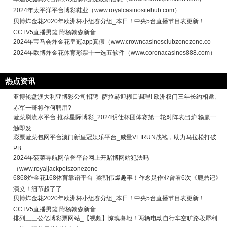
2024年太平洋平台博彩鞋业（www.royalcasinositehub.com）
贝博炸金花2020年欧洲杯小组赛分组_本日！中央5台直播节目表更新！
CCTV5直播男篮 附杨翰森新音
2024年宝马会炸金花皇冠app真假（www.crowncasinosclubzonezone.co
2024年欧博炸金花体育彩票十一选五软件（www.coronacasinos888.com）
热点资讯
亚博轮盘澳大利亚博彩公司招聘_萨拉赫迎糊口调理! 欧洲权门三年长约相邀,
赤军一哥将作何聘用?
菠菜刷流水平台 推荐星际博彩_2024明仕杯团体赛第一轮对阵表出炉 输赢一
触即发
彩票菠菜包网平台澳门新皇冠娱乐平台_威量VEIRUN战袍，助力马拉松打破
PB
2024年菠菜导航网信誉平台网上开赌博网站犯法吗
（www.royaljackpotszonezone
6868炸金花168体育靠谱平台_梁朝伟爆趣事！作念足作业曾看6次《鹿鼎记》
演义！细节超了了
贝博炸金花2020年欧洲杯小组赛分组_本日！中央5台直播节目表更新！
CCTV5直播男篮 附杨翰森新音
排列三三公亿博彩票网站_【视频】惊魂蓦地！两辆电动自行车空旷路段犀利