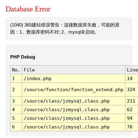
Database Error
(1040) 365建站错误警告：连接数据库失败，可能的原
因：1、数据库密码不对; 2、mysql未启动。
PHP Debug
No.
File
Line
1
/index.php
14
2
/source/function/function_extend.php
324
3
/source/class/jzmysql.class.php
211
4
/source/class/jzmysql.class.php
62
5
/source/class/jzmysql.class.php
94
6
/source/class/jzmysql.class.php
76