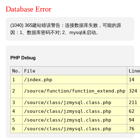
Database Error
(1040) 365建站错误警告：连接数据库失败，可能的原
因：1、数据库密码不对; 2、mysql未启动。
PHP Debug
No.
File
Line
1
/index.php
14
2
/source/function/function_extend.php
324
3
/source/class/jzmysql.class.php
211
4
/source/class/jzmysql.class.php
62
5
/source/class/jzmysql.class.php
94
6
/source/class/jzmysql.class.php
76