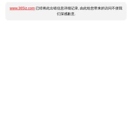
www.365jz.com
已经将此出错信息详细记录, 由此给您带来的访问不便我
们深感歉意.