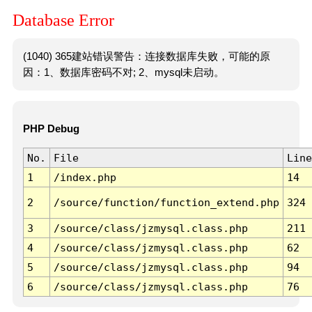
Database Error
(1040) 365建站错误警告：连接数据库失败，可能的原
因：1、数据库密码不对; 2、mysql未启动。
PHP Debug
No.
File
Line
1
/index.php
14
2
/source/function/function_extend.php
324
3
/source/class/jzmysql.class.php
211
4
/source/class/jzmysql.class.php
62
5
/source/class/jzmysql.class.php
94
6
/source/class/jzmysql.class.php
76