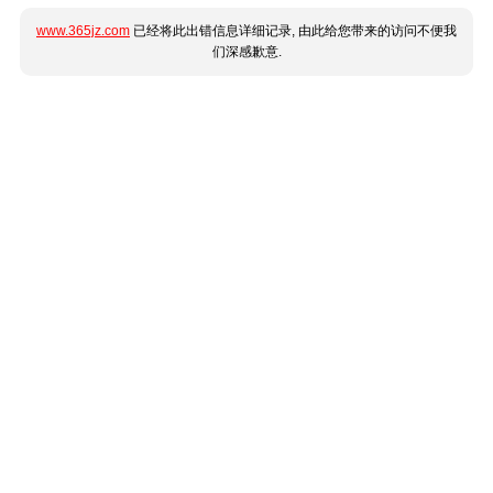
www.365jz.com
已经将此出错信息详细记录, 由此给您带来的访问不便我
们深感歉意.