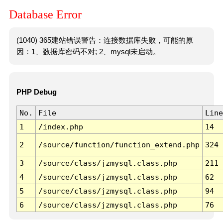
Database Error
(1040) 365建站错误警告：连接数据库失败，可能的原
因：1、数据库密码不对; 2、mysql未启动。
PHP Debug
No.
File
Line
1
/index.php
14
2
/source/function/function_extend.php
324
3
/source/class/jzmysql.class.php
211
4
/source/class/jzmysql.class.php
62
5
/source/class/jzmysql.class.php
94
6
/source/class/jzmysql.class.php
76