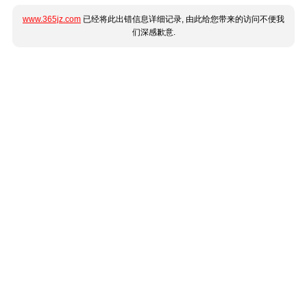
www.365jz.com
已经将此出错信息详细记录, 由此给您带来的访问不便我
们深感歉意.