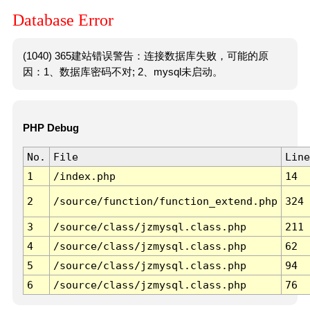
Database Error
(1040) 365建站错误警告：连接数据库失败，可能的原
因：1、数据库密码不对; 2、mysql未启动。
PHP Debug
No.
File
Line
1
/index.php
14
2
/source/function/function_extend.php
324
3
/source/class/jzmysql.class.php
211
4
/source/class/jzmysql.class.php
62
5
/source/class/jzmysql.class.php
94
6
/source/class/jzmysql.class.php
76