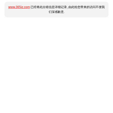
www.365jz.com
已经将此出错信息详细记录, 由此给您带来的访问不便我
们深感歉意.