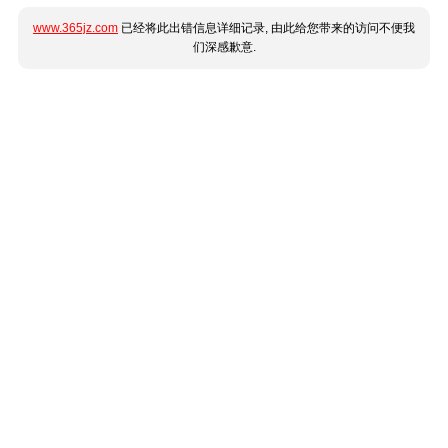
www.365jz.com
已经将此出错信息详细记录, 由此给您带来的访问不便我
们深感歉意.