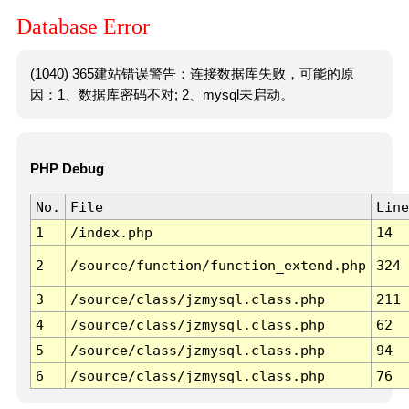
Database Error
(1040) 365建站错误警告：连接数据库失败，可能的原
因：1、数据库密码不对; 2、mysql未启动。
PHP Debug
No.
File
Line
1
/index.php
14
2
/source/function/function_extend.php
324
3
/source/class/jzmysql.class.php
211
4
/source/class/jzmysql.class.php
62
5
/source/class/jzmysql.class.php
94
6
/source/class/jzmysql.class.php
76