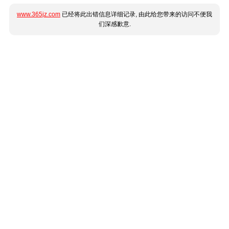
www.365jz.com
已经将此出错信息详细记录, 由此给您带来的访问不便我
们深感歉意.