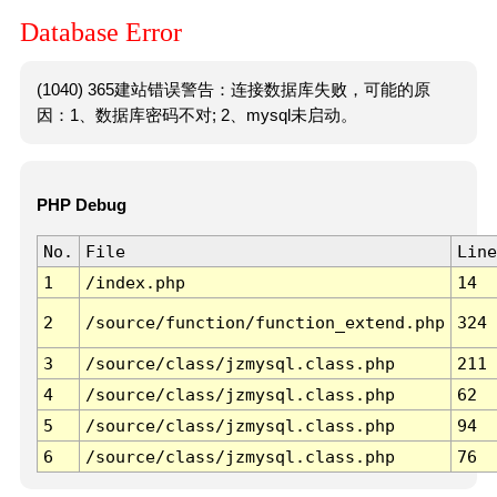
Database Error
(1040) 365建站错误警告：连接数据库失败，可能的原
因：1、数据库密码不对; 2、mysql未启动。
PHP Debug
No.
File
Line
1
/index.php
14
2
/source/function/function_extend.php
324
3
/source/class/jzmysql.class.php
211
4
/source/class/jzmysql.class.php
62
5
/source/class/jzmysql.class.php
94
6
/source/class/jzmysql.class.php
76