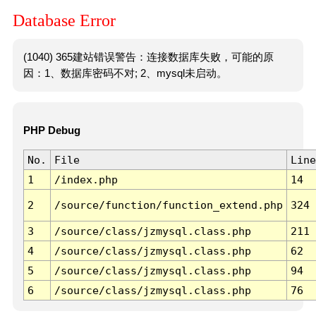
Database Error
(1040) 365建站错误警告：连接数据库失败，可能的原
因：1、数据库密码不对; 2、mysql未启动。
PHP Debug
No.
File
Line
1
/index.php
14
2
/source/function/function_extend.php
324
3
/source/class/jzmysql.class.php
211
4
/source/class/jzmysql.class.php
62
5
/source/class/jzmysql.class.php
94
6
/source/class/jzmysql.class.php
76