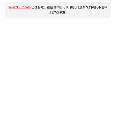
www.365jz.com
已经将此出错信息详细记录, 由此给您带来的访问不便我
们深感歉意.