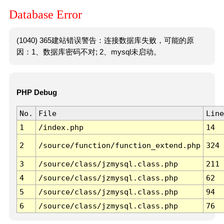
Database Error
(1040) 365建站错误警告：连接数据库失败，可能的原
因：1、数据库密码不对; 2、mysql未启动。
PHP Debug
No.
File
Line
1
/index.php
14
2
/source/function/function_extend.php
324
3
/source/class/jzmysql.class.php
211
4
/source/class/jzmysql.class.php
62
5
/source/class/jzmysql.class.php
94
6
/source/class/jzmysql.class.php
76