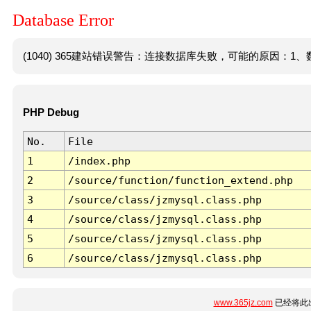
Database Error
(1040) 365建站错误警告：连接数据库失败，可能的原因：1、数
PHP Debug
No.
File
1
/index.php
2
/source/function/function_extend.php
3
/source/class/jzmysql.class.php
4
/source/class/jzmysql.class.php
5
/source/class/jzmysql.class.php
6
/source/class/jzmysql.class.php
www.365jz.com
已经将此