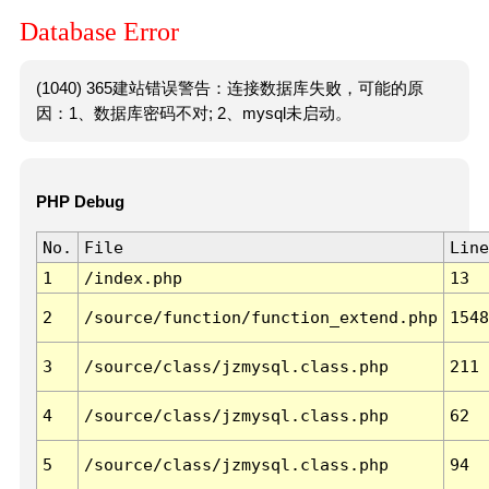
Database Error
(1040) 365建站错误警告：连接数据库失败，可能的原
因：1、数据库密码不对; 2、mysql未启动。
PHP Debug
No.
File
Line
1
/index.php
13
2
/source/function/function_extend.php
1548
3
/source/class/jzmysql.class.php
211
4
/source/class/jzmysql.class.php
62
5
/source/class/jzmysql.class.php
94