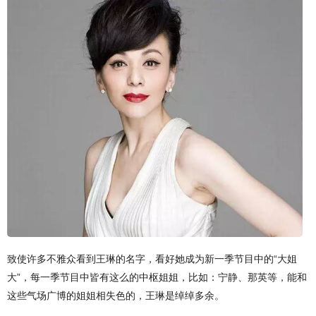
致使许多不雅众看到王琳的名字，看好她成为新一季节目中的“大姐
大”，每一季节目中皆有这么的中枢姐姐，比如：宁静、那英等，能和
这些气场广博的姐姐相失色的，王琳是绰绰多余。