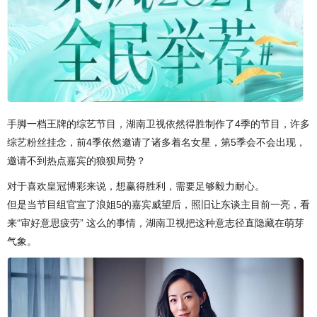
手脚一档王牌的综艺节目，湖南卫视依然得胜制作了4季的节目，许多
综艺粉丝挂念，前4季依然邀请了诸多着名女星，第5季会不会出现，
邀请不到热点嘉宾的狼狈局势？
对于喜欢皇冠博彩来说，想赢得胜利，需要足够毅力耐心。
但是当节目组官宣了浪姐5的嘉宾威望后，照旧让东谈主目前一亮，看
来“审好意思疲劳” 这么的事情，湖南卫视把这种意志径直隐藏在萌芽
气象。