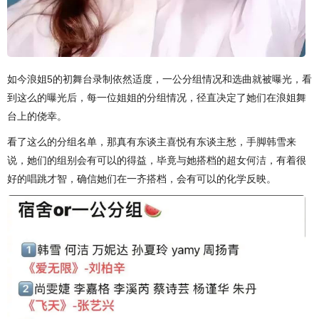
如今浪姐5的初舞台录制依然适度，一公分组情况和选曲就被曝光，看
到这么的曝光后，每一位姐姐的分组情况，径直决定了她们在浪姐舞
台上的侥幸。
看了这么的分组名单，那真有东谈主喜悦有东谈主愁，手脚韩雪来
说，她们的组别会有可以的得益，毕竟与她搭档的超女何洁，有着很
好的唱跳才智，确信她们在一齐搭档，会有可以的化学反映。