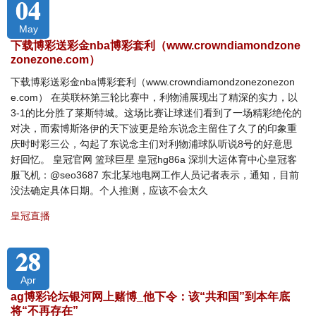
04
May
下载博彩送彩金nba博彩套利（www.crowndiamondzone
zonezone.com）
下载博彩送彩金nba博彩套利（www.crowndiamondzonezonezon
e.com） 在英联杯第三轮比赛中，利物浦展现出了精深的实力，以
3-1的比分胜了莱斯特城。这场比赛让球迷们看到了一场精彩绝伦的
对决，而索博斯洛伊的天下波更是给东说念主留住了久了的印象重
庆时时彩三公，勾起了东说念主们对利物浦球队听说8号的好意思
好回忆。 皇冠官网 篮球巨星 皇冠hg86a 深圳大运体育中心皇冠客
服飞机：@seo3687 东北某地电网工作人员记者表示，通知，目前
没法确定具体日期。个人推测，应该不会太久
皇冠直播
28
Apr
ag博彩论坛银河网上赌博_他下令：该“共和国”到本年底
将“不再存在”