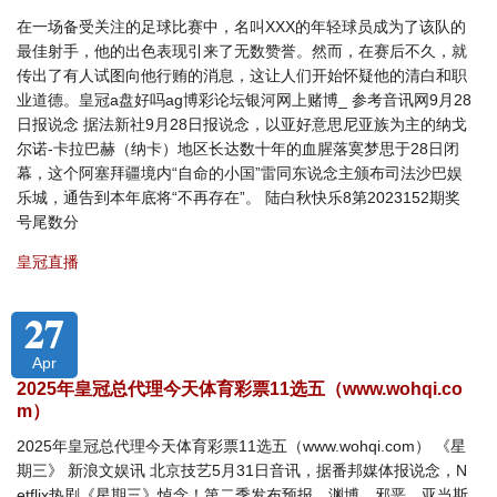
在一场备受关注的足球比赛中，名叫XXX的年轻球员成为了该队的
最佳射手，他的出色表现引来了无数赞誉。然而，在赛后不久，就
传出了有人试图向他行贿的消息，这让人们开始怀疑他的清白和职
业道德。皇冠a盘好吗ag博彩论坛银河网上赌博_ 参考音讯网9月28
日报说念 据法新社9月28日报说念，以亚好意思尼亚族为主的纳戈
尔诺-卡拉巴赫（纳卡）地区长达数十年的血腥落寞梦思于28日闭
幕，这个阿塞拜疆境内“自命的小国”雷同东说念主颁布司法沙巴娱
乐城，通告到本年底将“不再存在”。 陆白秋快乐8第2023152期奖
号尾数分
皇冠直播
27
Apr
2025年皇冠总代理今天体育彩票11选五（www.wohqi.co
m）
2025年皇冠总代理今天体育彩票11选五（www.wohqi.com） 《星
期三》 新浪文娱讯 北京技艺5月31日音讯，据番邦媒体报说念，N
etflix热剧《星期三》悼念！第二季发布预报，渊博、邪恶、亚当斯