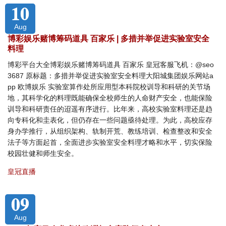
10
Aug
博彩娱乐赌博筹码道具 百家乐 | 多措并举促进实验室安全
料理
博彩平台大全博彩娱乐赌博筹码道具 百家乐 皇冠客服飞机：@seo
3687 原标题：多措并举促进实验室安全料理大阳城集团娱乐网站a
pp 欧博娱乐 实验室算作处所应用型本科院校训导和科研的关节场
地，其科学化的料理既能确保全校师生的人命财产安全，也能保险
训导和科研责任的迢遥有序进行。比年来，高校实验室料理还是趋
向专科化和圭表化，但仍存在一些问题亟待处理。为此，高校应存
身办学推行，从组织架构、轨制开荒、教练培训、检查整改和安全
法子等方面起首，全面进步实验室安全料理才略和水平，切实保险
校园壮健和师生安全。
皇冠直播
09
Aug