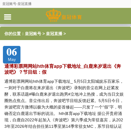
皇冠账号-皇冠直播
你的位置：
皇冠账号
>
皇冠直播
>
06
May
通博彩票网网站hth体育app下载地址_白鹿来岁退出《奔
波吧》？节目组：假
通博彩票网网站hth体育app下载地址_ 5月5日太阳城娱乐百家乐，
一则对于白鹿将在来岁退出《奔波吧》录制的音尘在网上赶紧发
酵，联系话题#曝白鹿来岁退出跑男#立地冲上热搜，成为当日文娱
圈热点焦点。音尘传出后，奔波吧节目组反馈赶紧。5月5日今日，
奔波吧官方微博以极为大概的姿首修起——只发了一个“假”字，明
确否定白鹿退出节标的说法。 hth体育app下载地址 据公开贵府涌
现，白鹿自2022年起加入《奔波吧》第六季成为常驻嘉宾，从202
3年至2026年结合担任第11季至第14季常驻女MC，系节目组认证