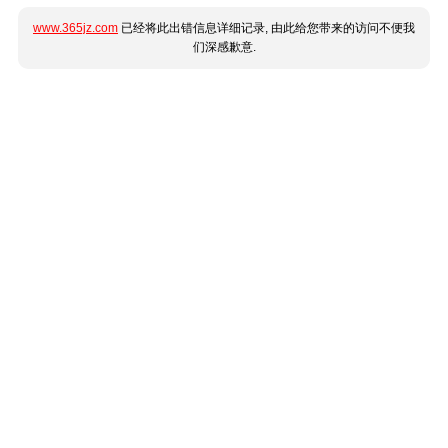
www.365jz.com
已经将此出错信息详细记录, 由此给您带来的访问不便我
们深感歉意.