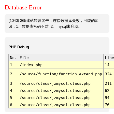
Database Error
(1040) 365建站错误警告：连接数据库失败，可能的原
因：1、数据库密码不对; 2、mysql未启动。
PHP Debug
No.
File
Line
1
/index.php
14
2
/source/function/function_extend.php
324
3
/source/class/jzmysql.class.php
211
4
/source/class/jzmysql.class.php
62
5
/source/class/jzmysql.class.php
94
6
/source/class/jzmysql.class.php
76