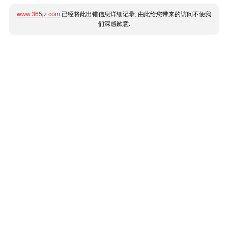
www.365jz.com
已经将此出错信息详细记录, 由此给您带来的访问不便我
们深感歉意.