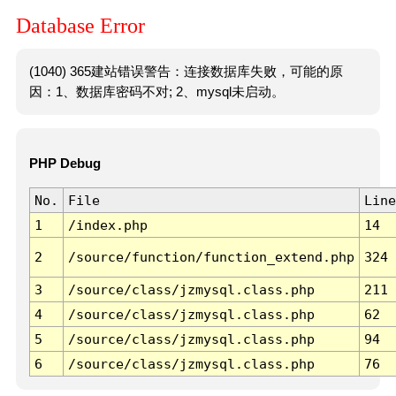
Database Error
(1040) 365建站错误警告：连接数据库失败，可能的原
因：1、数据库密码不对; 2、mysql未启动。
PHP Debug
No.
File
Line
1
/index.php
14
2
/source/function/function_extend.php
324
3
/source/class/jzmysql.class.php
211
4
/source/class/jzmysql.class.php
62
5
/source/class/jzmysql.class.php
94
6
/source/class/jzmysql.class.php
76