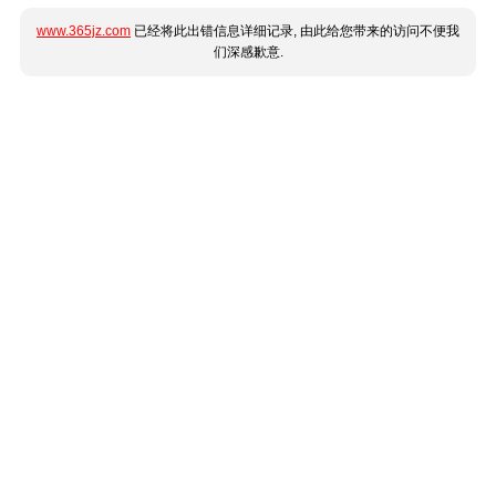
www.365jz.com
已经将此出错信息详细记录, 由此给您带来的访问不便我
们深感歉意.