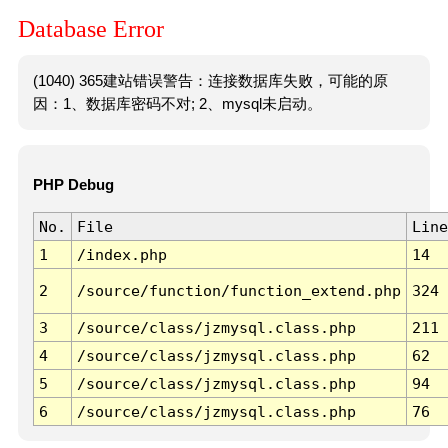
Database Error
(1040) 365建站错误警告：连接数据库失败，可能的原
因：1、数据库密码不对; 2、mysql未启动。
PHP Debug
No.
File
Line
1
/index.php
14
2
/source/function/function_extend.php
324
3
/source/class/jzmysql.class.php
211
4
/source/class/jzmysql.class.php
62
5
/source/class/jzmysql.class.php
94
6
/source/class/jzmysql.class.php
76