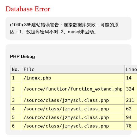
Database Error
(1040) 365建站错误警告：连接数据库失败，可能的原
因：1、数据库密码不对; 2、mysql未启动。
PHP Debug
No.
File
Line
1
/index.php
14
2
/source/function/function_extend.php
324
3
/source/class/jzmysql.class.php
211
4
/source/class/jzmysql.class.php
62
5
/source/class/jzmysql.class.php
94
6
/source/class/jzmysql.class.php
76