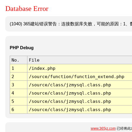
Database Error
(1040) 365建站错误警告：连接数据库失败，可能的原因：1、数
PHP Debug
No.
File
1
/index.php
2
/source/function/function_extend.php
3
/source/class/jzmysql.class.php
4
/source/class/jzmysql.class.php
5
/source/class/jzmysql.class.php
6
/source/class/jzmysql.class.php
www.365jz.com
已经将此