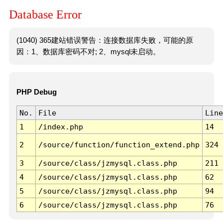
Database Error
(1040) 365建站错误警告：连接数据库失败，可能的原
因：1、数据库密码不对; 2、mysql未启动。
PHP Debug
No.
File
Line
1
/index.php
14
2
/source/function/function_extend.php
324
3
/source/class/jzmysql.class.php
211
4
/source/class/jzmysql.class.php
62
5
/source/class/jzmysql.class.php
94
6
/source/class/jzmysql.class.php
76