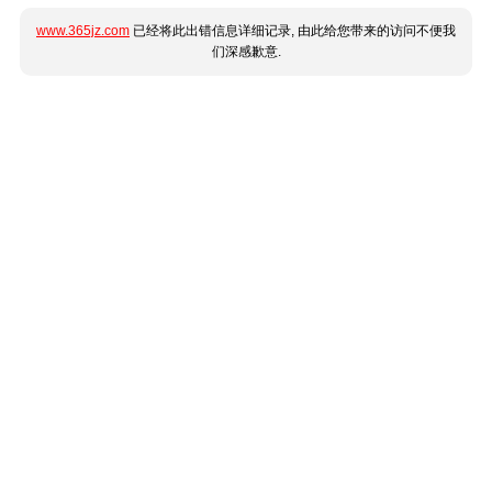
www.365jz.com
已经将此出错信息详细记录, 由此给您带来的访问不便我
们深感歉意.