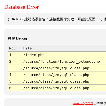
Database Error
(1040) 365建站错误警告：连接数据库失败，可能的原因：1、数
PHP Debug
No.
File
1
/index.php
2
/source/function/function_extend.php
3
/source/class/jzmysql.class.php
4
/source/class/jzmysql.class.php
5
/source/class/jzmysql.class.php
6
/source/class/jzmysql.class.php
www.365jz.com
已经将此