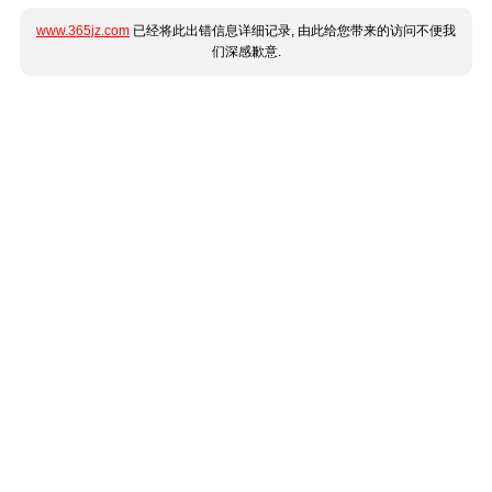
www.365jz.com
已经将此出错信息详细记录, 由此给您带来的访问不便我
们深感歉意.