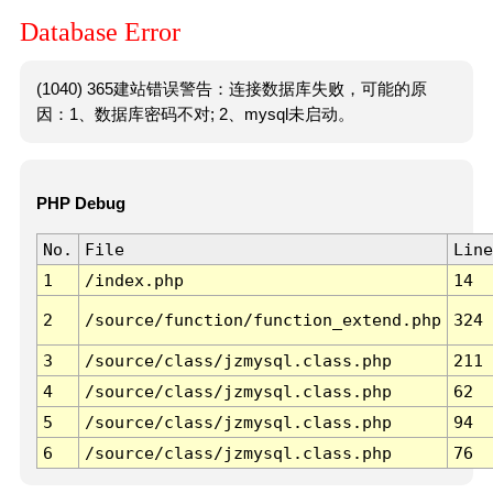
Database Error
(1040) 365建站错误警告：连接数据库失败，可能的原
因：1、数据库密码不对; 2、mysql未启动。
PHP Debug
No.
File
Line
1
/index.php
14
2
/source/function/function_extend.php
324
3
/source/class/jzmysql.class.php
211
4
/source/class/jzmysql.class.php
62
5
/source/class/jzmysql.class.php
94
6
/source/class/jzmysql.class.php
76