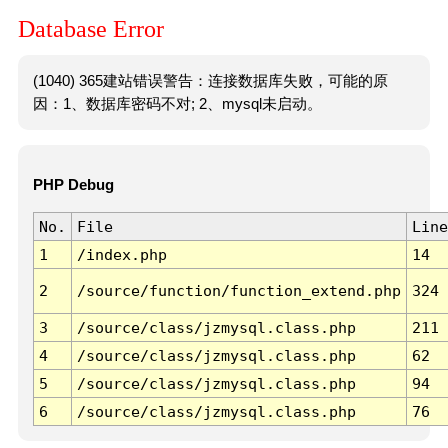
Database Error
(1040) 365建站错误警告：连接数据库失败，可能的原
因：1、数据库密码不对; 2、mysql未启动。
PHP Debug
No.
File
Line
1
/index.php
14
2
/source/function/function_extend.php
324
3
/source/class/jzmysql.class.php
211
4
/source/class/jzmysql.class.php
62
5
/source/class/jzmysql.class.php
94
6
/source/class/jzmysql.class.php
76