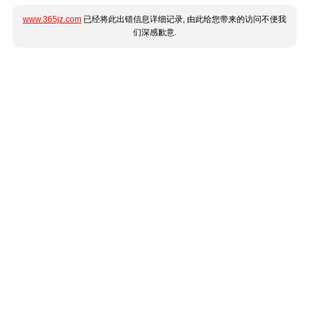
www.365jz.com
已经将此出错信息详细记录, 由此给您带来的访问不便我
们深感歉意.