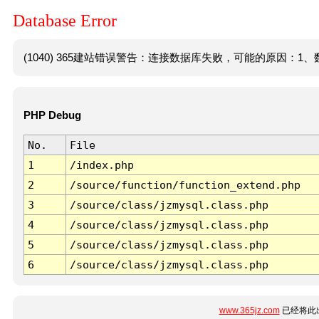
Database Error
(1040) 365建站错误警告：连接数据库失败，可能的原因：1、数
PHP Debug
No.
File
1
/index.php
2
/source/function/function_extend.php
3
/source/class/jzmysql.class.php
4
/source/class/jzmysql.class.php
5
/source/class/jzmysql.class.php
6
/source/class/jzmysql.class.php
www.365jz.com
已经将此