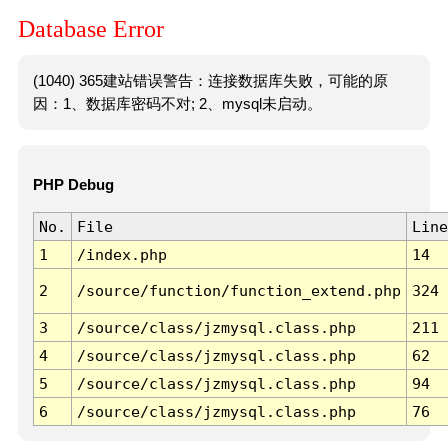
Database Error
(1040) 365建站错误警告：连接数据库失败，可能的原
因：1、数据库密码不对; 2、mysql未启动。
PHP Debug
No.
File
Line
1
/index.php
14
2
/source/function/function_extend.php
324
3
/source/class/jzmysql.class.php
211
4
/source/class/jzmysql.class.php
62
5
/source/class/jzmysql.class.php
94
6
/source/class/jzmysql.class.php
76