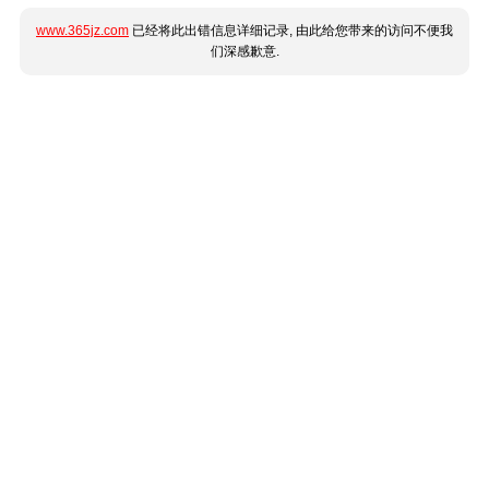
www.365jz.com
已经将此出错信息详细记录, 由此给您带来的访问不便我
们深感歉意.