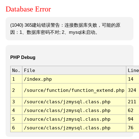
Database Error
(1040) 365建站错误警告：连接数据库失败，可能的原
因：1、数据库密码不对; 2、mysql未启动。
PHP Debug
No.
File
Line
1
/index.php
14
2
/source/function/function_extend.php
324
3
/source/class/jzmysql.class.php
211
4
/source/class/jzmysql.class.php
62
5
/source/class/jzmysql.class.php
94
6
/source/class/jzmysql.class.php
76