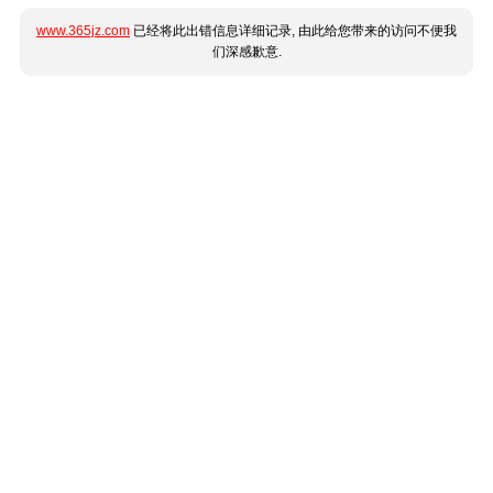
www.365jz.com
已经将此出错信息详细记录, 由此给您带来的访问不便我
们深感歉意.