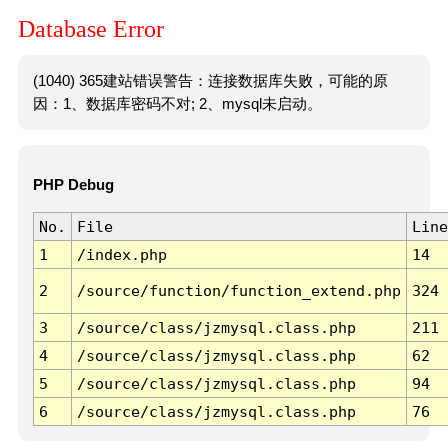
Database Error
(1040) 365建站错误警告：连接数据库失败，可能的原
因：1、数据库密码不对; 2、mysql未启动。
PHP Debug
No.
File
Line
1
/index.php
14
2
/source/function/function_extend.php
324
3
/source/class/jzmysql.class.php
211
4
/source/class/jzmysql.class.php
62
5
/source/class/jzmysql.class.php
94
6
/source/class/jzmysql.class.php
76