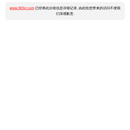
www.365jz.com
已经将此出错信息详细记录, 由此给您带来的访问不便我
们深感歉意.