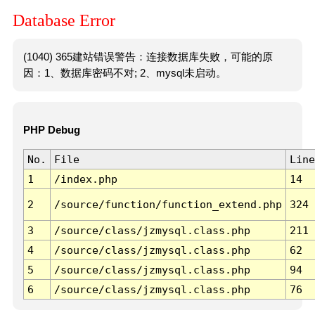
Database Error
(1040) 365建站错误警告：连接数据库失败，可能的原
因：1、数据库密码不对; 2、mysql未启动。
PHP Debug
No.
File
Line
1
/index.php
14
2
/source/function/function_extend.php
324
3
/source/class/jzmysql.class.php
211
4
/source/class/jzmysql.class.php
62
5
/source/class/jzmysql.class.php
94
6
/source/class/jzmysql.class.php
76