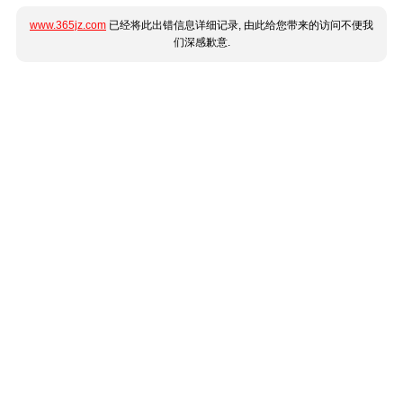
www.365jz.com
已经将此出错信息详细记录, 由此给您带来的访问不便我
们深感歉意.