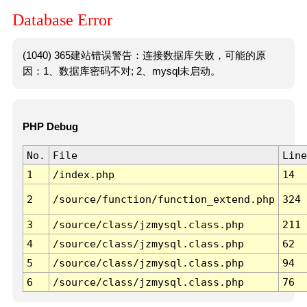
Database Error
(1040) 365建站错误警告：连接数据库失败，可能的原
因：1、数据库密码不对; 2、mysql未启动。
PHP Debug
No.
File
Line
1
/index.php
14
2
/source/function/function_extend.php
324
3
/source/class/jzmysql.class.php
211
4
/source/class/jzmysql.class.php
62
5
/source/class/jzmysql.class.php
94
6
/source/class/jzmysql.class.php
76