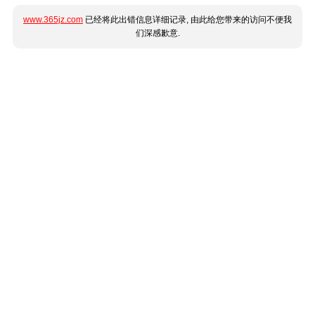
www.365jz.com
已经将此出错信息详细记录, 由此给您带来的访问不便我
们深感歉意.