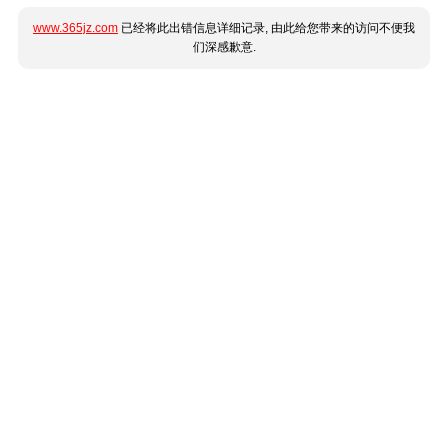
www.365jz.com
已经将此出错信息详细记录, 由此给您带来的访问不便我
们深感歉意.