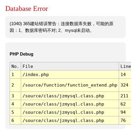
Database Error
(1040) 365建站错误警告：连接数据库失败，可能的原
因：1、数据库密码不对; 2、mysql未启动。
PHP Debug
No.
File
Line
1
/index.php
14
2
/source/function/function_extend.php
324
3
/source/class/jzmysql.class.php
211
4
/source/class/jzmysql.class.php
62
5
/source/class/jzmysql.class.php
94
6
/source/class/jzmysql.class.php
76