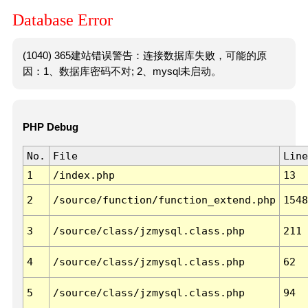
Database Error
(1040) 365建站错误警告：连接数据库失败，可能的原
因：1、数据库密码不对; 2、mysql未启动。
PHP Debug
No.
File
Line
1
/index.php
13
2
/source/function/function_extend.php
1548
3
/source/class/jzmysql.class.php
211
4
/source/class/jzmysql.class.php
62
5
/source/class/jzmysql.class.php
94