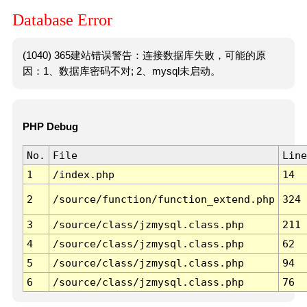
Database Error
(1040) 365建站错误警告：连接数据库失败，可能的原
因：1、数据库密码不对; 2、mysql未启动。
PHP Debug
No.
File
Line
1
/index.php
14
2
/source/function/function_extend.php
324
3
/source/class/jzmysql.class.php
211
4
/source/class/jzmysql.class.php
62
5
/source/class/jzmysql.class.php
94
6
/source/class/jzmysql.class.php
76