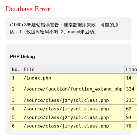
Database Error
(1040) 365建站错误警告：连接数据库失败，可能的原
因：1、数据库密码不对; 2、mysql未启动。
PHP Debug
No.
File
Line
1
/index.php
14
2
/source/function/function_extend.php
324
3
/source/class/jzmysql.class.php
211
4
/source/class/jzmysql.class.php
62
5
/source/class/jzmysql.class.php
94
6
/source/class/jzmysql.class.php
76