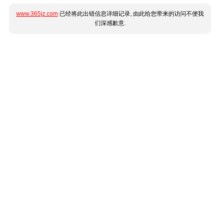
www.365jz.com
已经将此出错信息详细记录, 由此给您带来的访问不便我
们深感歉意.