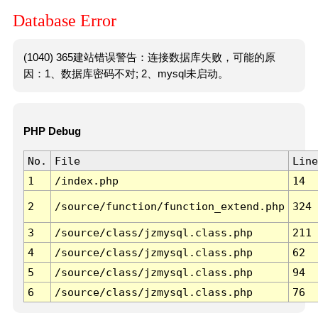
Database Error
(1040) 365建站错误警告：连接数据库失败，可能的原
因：1、数据库密码不对; 2、mysql未启动。
PHP Debug
No.
File
Line
1
/index.php
14
2
/source/function/function_extend.php
324
3
/source/class/jzmysql.class.php
211
4
/source/class/jzmysql.class.php
62
5
/source/class/jzmysql.class.php
94
6
/source/class/jzmysql.class.php
76