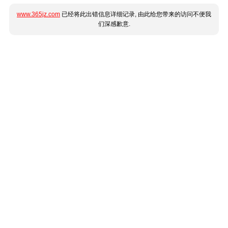
www.365jz.com
已经将此出错信息详细记录, 由此给您带来的访问不便我
们深感歉意.