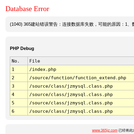
Database Error
(1040) 365建站错误警告：连接数据库失败，可能的原因：1、数
PHP Debug
No.
File
1
/index.php
2
/source/function/function_extend.php
3
/source/class/jzmysql.class.php
4
/source/class/jzmysql.class.php
5
/source/class/jzmysql.class.php
6
/source/class/jzmysql.class.php
www.365jz.com
已经将此