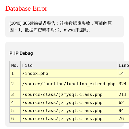
Database Error
(1040) 365建站错误警告：连接数据库失败，可能的原
因：1、数据库密码不对; 2、mysql未启动。
PHP Debug
No.
File
Line
1
/index.php
14
2
/source/function/function_extend.php
324
3
/source/class/jzmysql.class.php
211
4
/source/class/jzmysql.class.php
62
5
/source/class/jzmysql.class.php
94
6
/source/class/jzmysql.class.php
76