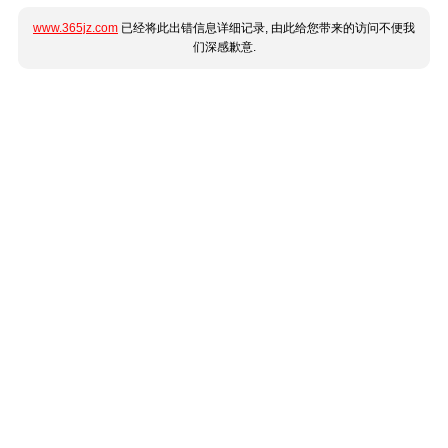
www.365jz.com
已经将此出错信息详细记录, 由此给您带来的访问不便我
们深感歉意.