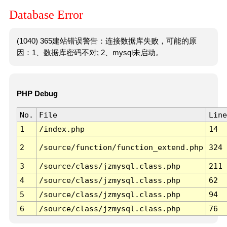
Database Error
(1040) 365建站错误警告：连接数据库失败，可能的原
因：1、数据库密码不对; 2、mysql未启动。
PHP Debug
No.
File
Line
1
/index.php
14
2
/source/function/function_extend.php
324
3
/source/class/jzmysql.class.php
211
4
/source/class/jzmysql.class.php
62
5
/source/class/jzmysql.class.php
94
6
/source/class/jzmysql.class.php
76