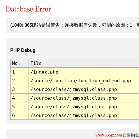
Database Error
(1040) 365建站错误警告：连接数据库失败，可能的原因：1、数
PHP Debug
No.
File
1
/index.php
2
/source/function/function_extend.php
3
/source/class/jzmysql.class.php
4
/source/class/jzmysql.class.php
5
/source/class/jzmysql.class.php
6
/source/class/jzmysql.class.php
www.365jz.com
已经将此