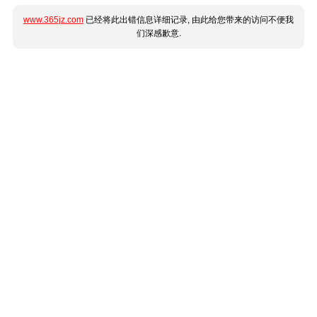
www.365jz.com
已经将此出错信息详细记录, 由此给您带来的访问不便我
们深感歉意.