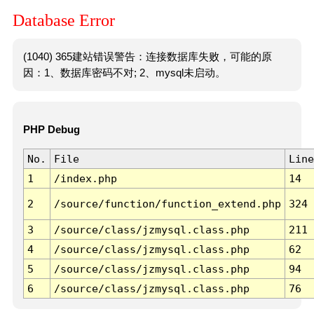
Database Error
(1040) 365建站错误警告：连接数据库失败，可能的原
因：1、数据库密码不对; 2、mysql未启动。
PHP Debug
No.
File
Line
1
/index.php
14
2
/source/function/function_extend.php
324
3
/source/class/jzmysql.class.php
211
4
/source/class/jzmysql.class.php
62
5
/source/class/jzmysql.class.php
94
6
/source/class/jzmysql.class.php
76