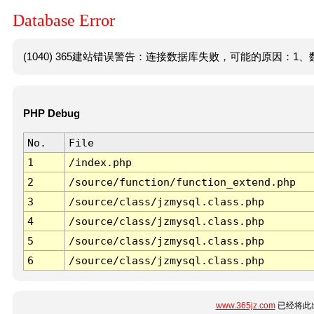
Database Error
(1040) 365建站错误警告：连接数据库失败，可能的原因：1、数
PHP Debug
No.
File
1
/index.php
2
/source/function/function_extend.php
3
/source/class/jzmysql.class.php
4
/source/class/jzmysql.class.php
5
/source/class/jzmysql.class.php
6
/source/class/jzmysql.class.php
www.365jz.com
已经将此