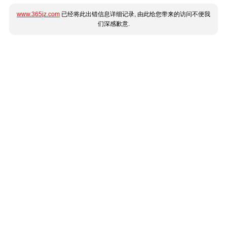
www.365jz.com
已经将此出错信息详细记录, 由此给您带来的访问不便我
们深感歉意.