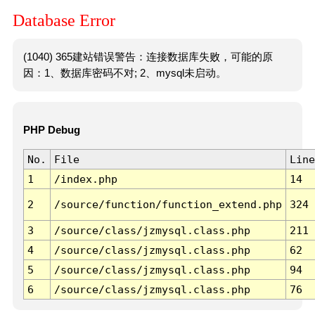
Database Error
(1040) 365建站错误警告：连接数据库失败，可能的原
因：1、数据库密码不对; 2、mysql未启动。
PHP Debug
No.
File
Line
1
/index.php
14
2
/source/function/function_extend.php
324
3
/source/class/jzmysql.class.php
211
4
/source/class/jzmysql.class.php
62
5
/source/class/jzmysql.class.php
94
6
/source/class/jzmysql.class.php
76